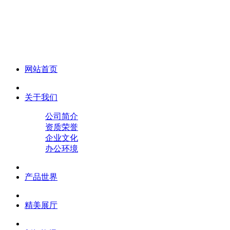
化妆笔 眉笔 唇线笔 眼线笔 口红笔 眼影笔 遮瑕笔
网站首页
关于我们
公司简介
资质荣誉
企业文化
办公环境
产品世界
精美展厅